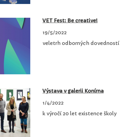
VET Fest: Be creative!
19/5/2022
veletrh odborných dovedností
Výstava v galerii Konírna
1/4/2022
k výročí 20 let existence školy