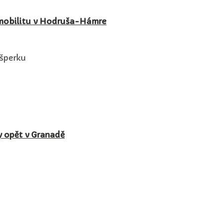
 mobilitu v Hodruša-Hámre
o šperku
y opět v Granadě