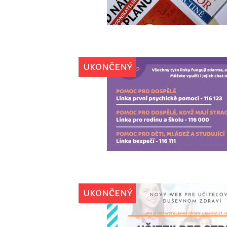
UKONČENÝ
UKONČENÝ