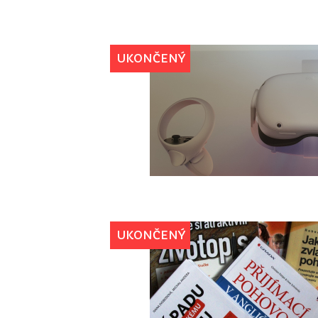
UKONČENÝ
UKONČENÝ