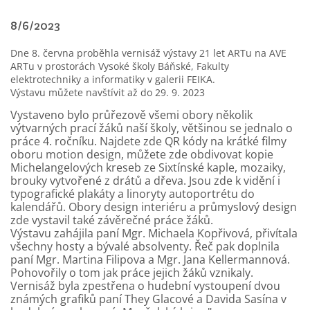
8/6/2023
Dne 8. června proběhla vernisáž výstavy 21 let ARTu na AVE
ARTu v prostorách Vysoké školy Báňské, Fakulty
elektrotechniky a informatiky v galerii FEIKA.
Výstavu můžete navštívit až do 29. 9. 2023
Vystaveno bylo průřezově všemi obory několik
výtvarných prací žáků naší školy, většinou se jednalo o
práce 4. ročníku. Najdete zde QR kódy na krátké filmy
oboru motion design, můžete zde obdivovat kopie
Michelangelových kreseb ze Sixtínské kaple, mozaiky,
brouky vytvořené z drátů a dřeva. Jsou zde k vidění i
typografické plakáty a linoryty autoportrétu do
kalendářů. Obory design interiéru a průmyslový design
zde vystavil také závěrečné práce žáků.
Výstavu zahájila paní Mgr. Michaela Kopřivová, přivítala
všechny hosty a bývalé absolventy. Řeč pak doplnila
paní Mgr. Martina Filipova a Mgr. Jana Kellermannová.
Pohovořily o tom jak práce jejich žáků vznikaly.
Vernisáž byla zpestřena o hudební vystoupení dvou
známých grafiků paní They Glacové a Davida Sasína v