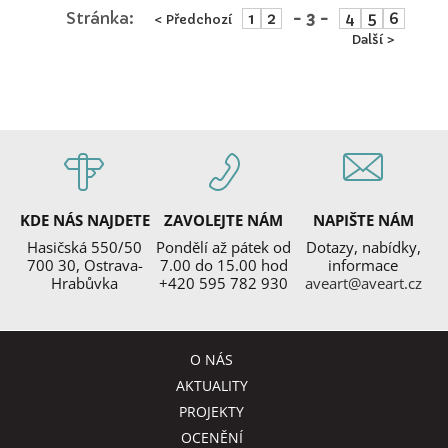
Stránka:
1
2
- 3 -
4
5
6
< Předchozí
Další >
KDE NÁS NAJDETE
ZAVOLEJTE NÁM
NAPIŠTE NÁM
Hasičská 550/50
Pondělí až pátek od
Dotazy, nabídky,
700 30, Ostrava-
7.00 do 15.00 hod
informace
Hrabůvka
+420 595 782 930
aveart@aveart.cz
O NÁS
AKTUALITY
PROJEKTY
OCENĚNÍ