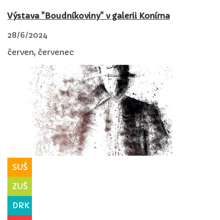
Výstava "Boudníkoviny" v galerii Konírna
28/6/2024
červen, červenec
SUŠ
ZUŠ
DRK