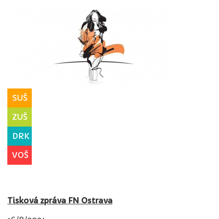
SUŠ
ZUŠ
DRK
VOŠ
Tisková zpráva FN Ostrava