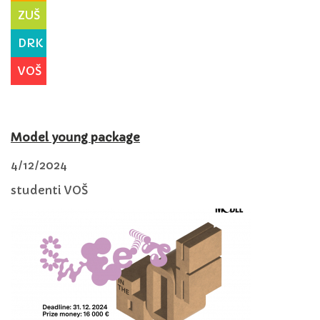
ZUŠ
DRK
VOŠ
Model young package
4/12/2024
studenti VOŠ