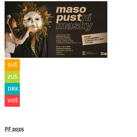
SUŠ
ZUŠ
DRK
VOŠ
PF 2025