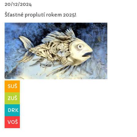
20/12/2024
Šťastné proplutí rokem 2025!
SUŠ
ZUŠ
DRK
VOŠ