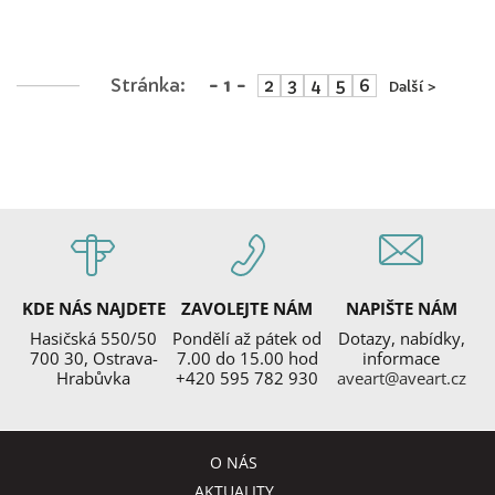
Stránka:
- 1 -
2
3
4
5
6
Další >
KDE NÁS NAJDETE
ZAVOLEJTE NÁM
NAPIŠTE NÁM
Hasičská 550/50
Pondělí až pátek od
Dotazy, nabídky,
700 30, Ostrava-
7.00 do 15.00 hod
informace
Hrabůvka
+420 595 782 930
aveart@aveart.cz
O NÁS
AKTUALITY