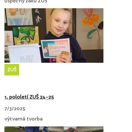
úspěchy žáků ZUŠ
ZUŠ
1. pololetí ZUŠ 24-25
7/3/2025
výtvarná tvorba