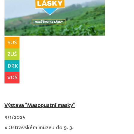
SUŠ
ZUŠ
DRK
VOŠ
Výstava "Masopustní masky"
9/1/2025
v Ostravském muzeu do 9. 3.