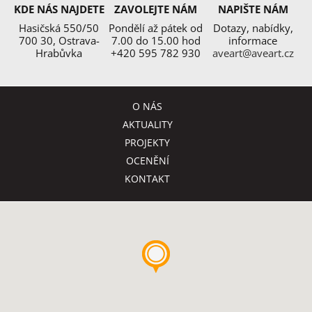
KDE NÁS NAJDETE
ZAVOLEJTE NÁM
NAPIŠTE NÁM
Hasičská 550/50
Pondělí až pátek od
Dotazy, nabídky,
700 30, Ostrava-
7.00 do 15.00 hod
informace
Hrabůvka
+420 595 782 930
aveart@aveart.cz
O NÁS
AKTUALITY
PROJEKTY
OCENĚNÍ
KONTAKT