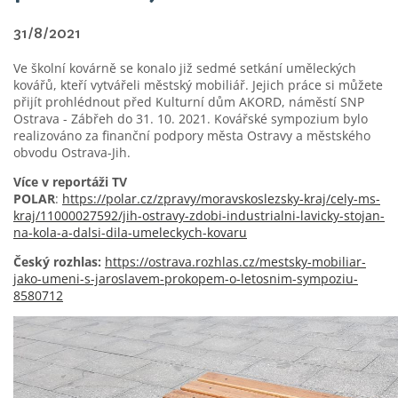
31/8/2021
Ve školní kovárně se konalo již sedmé setkání uměleckých
kovářů, kteří vytvářeli městský mobiliář. Jejich práce si můžete
přijít prohlédnout před Kulturní dům AKORD, náměstí SNP
Ostrava - Zábřeh do 31. 10. 2021. Kovářské sympozium bylo
realizováno za finanční podpory města Ostravy a městského
obvodu Ostrava-Jih.
Více v reportáži TV
POLAR
:
https://polar.cz/zpravy/moravskoslezsky-kraj/cely-ms-
kraj/11000027592/jih-ostravy-zdobi-industrialni-lavicky-stojan-
na-kola-a-dalsi-dila-umeleckych-kovaru
Český rozhlas:
https://ostrava.rozhlas.c
z/mestsky-mobiliar-
jako-umeni-s-jaroslavem-prokopem-o-letosnim-sympoziu-
8580712