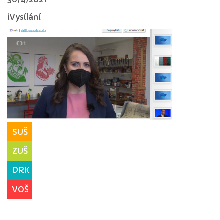
iVysílání
SUŠ
ZUŠ
DRK
VOŠ