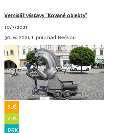
Vernisáž výstavy "Kované objekty"
10/7/2021
30. 6. 2021, Lipník nad Bečvou
SUŠ
ZUŠ
DRK