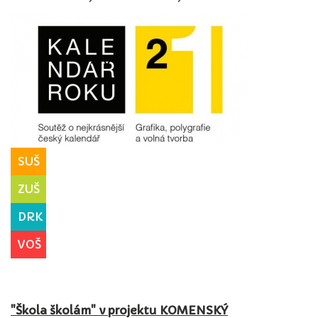
SUŠ
ZUŠ
DRK
VOŠ
"Škola školám" v projektu KOMENSKÝ