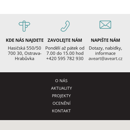
KDE NÁS NAJDETE
ZAVOLEJTE NÁM
NAPIŠTE NÁM
Hasičská 550/50
Pondělí až pátek od
Dotazy, nabídky,
700 30, Ostrava-
7.00 do 15.00 hod
informace
Hrabůvka
+420 595 782 930
aveart@aveart.cz
O NÁS
AKTUALITY
PROJEKTY
OCENĚNÍ
KONTAKT