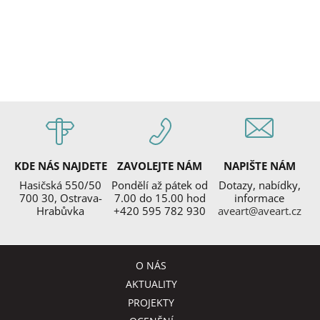
KDE NÁS NAJDETE
ZAVOLEJTE NÁM
NAPIŠTE NÁM
Hasičská 550/50
Pondělí až pátek od
Dotazy, nabídky,
700 30, Ostrava-
7.00 do 15.00 hod
informace
Hrabůvka
+420 595 782 930
aveart@aveart.cz
O NÁS
AKTUALITY
PROJEKTY