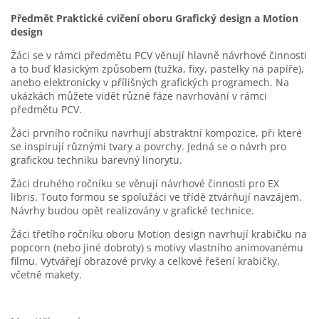
Předmět Praktické cvičení oboru Grafický design a Motion
design
Žáci se v rámci předmětu PCV věnují hlavně návrhové činnosti
a to buď klasickým způsobem (tužka, fixy, pastelky na papíře),
anebo elektronicky v přílišných grafických programech. Na
ukázkách můžete vidět různé fáze navrhování v rámci
předmětu PCV.
Žáci prvního ročníku navrhují abstraktní kompozice, při které
se inspirují různými tvary a povrchy. Jedná se o návrh pro
grafickou techniku barevný linorytu.
Žáci druhého ročníku se věnují návrhové činnosti pro EX
libris. Touto formou se spolužáci ve třídě ztvárňují navzájem.
Návrhy budou opět realizovány v grafické technice.
Žáci třetího ročníku oboru Motion design navrhují krabičku na
popcorn (nebo jiné dobroty) s motivy vlastního animovanému
filmu. Vytvářejí obrazové prvky a celkové řešení krabičky,
včetně makety.