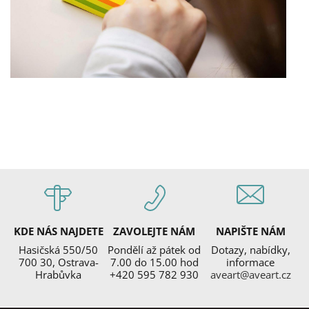
KDE NÁS NAJDETE
ZAVOLEJTE NÁM
NAPIŠTE NÁM
Hasičská 550/50
Pondělí až pátek od
Dotazy, nabídky,
700 30, Ostrava-
7.00 do 15.00 hod
informace
Hrabůvka
+420 595 782 930
aveart@aveart.cz