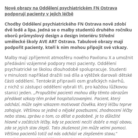
Nové obrazy na Oddělení psychiatrickém FN Ostrava
podporují pacienty v jejich léčbě
Chodby Oddělení psychiatrického FN Ostrava nově zdobí
dvě lodě a lípa. Jedná se o malby studentů druhého ročníku
oborů průmyslový design a design interiéru Střední
umělecké školy AVE ART Ostrava. Tabulové obrazy mají
podpořit pacienty, kteří k nim mohou připojit své vzkazy.
Malby mají zpříjemnit atmosféru nového Pavilonu X a umožnit
předávání vzájemné podpory mezi pacienty. Oddělení
psychiatrické se školou dlouhodobě spolupracuje. Studenti
v minulosti například dražili svá díla a výtěžek darovali dětské
části oddělení. Tentokrát připravili osm grafických návrhů,
z nichž si zástupci oddělení vybrali tři, pro každou lůžkovou
stanici jeden.
„Propuštění pacienti mohou díky těmto obrazům
předávat vzkazy těm právě hospitalizovanými. Pacient, který
odchází, může svým vzkazem motivovat člověka, který léčbu teprve
zahajuje. Většinou se jedná o nějaké povzbuzení, zhodnocení léčby
nebo stavu, zprávu o tom, co dělat a podobně. Je to důležité
hlavně v začátcích léčby, kdy se pacienti necítí dobře a mají obavu,
zda se jejich stav zlepší. Tato zkušenost jim může velmi pomoci.
Většina pacientů totiž od nás odchází ve zlepšeném stavu,“