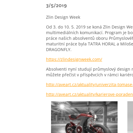
3/5/2019
Zlin Design Week
Od 3. do 10. 5. 2019 se koná Zlin Design We
multimediálních komunikací. Program je boh
práce našich absolventů oboru Průmyslovéh
maturitní práce byla TATRA HORAL a Miloše
DRAGONFLY.
https://zlindesignweek.com/
Absolventi nyní studují průmyslový design na
můžete přečíst v příspěvcích v rámci karié
http://aveart.cz/aktuality/univerzita-tomase-
http://aveart.cz/aktuality/karierove-poraden