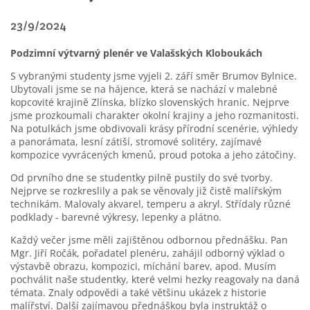
23/9/2024
Podzimní výtvarný plenér ve Valašských Kloboukách
S vybranými studenty jsme vyjeli 2. září směr Brumov Bylnice.
Ubytovali jsme se na hájence, která se nachází v malebné
kopcovité krajině Zlínska, blízko slovenských hranic. Nejprve
jsme prozkoumali charakter okolní krajiny a jeho rozmanitosti.
Na potulkách jsme obdivovali krásy přírodní scenérie, výhledy
a panorámata, lesní zátiší, stromové solitéry, zajímavé
kompozice vyvrácených kmenů, proud potoka a jeho zátočiny.
Od prvního dne se studentky pilně pustily do své tvorby.
Nejprve se rozkreslily a pak se věnovaly již čistě malířským
technikám. Malovaly akvarel, temperu a akryl. Střídaly různé
podklady - barevné výkresy, lepenky a plátno.
Každý večer jsme měli zajištěnou odbornou přednášku. Pan
Mgr. Jiří Ročák, pořadatel plenéru, zahájil odborný výklad o
výstavbě obrazu, kompozici, míchání barev, apod. Musím
pochválit naše studentky, které velmi hezky reagovaly na daná
témata. Znaly odpovědi a také většinu ukázek z historie
malířství. Další zajímavou přednáškou byla instruktáž o