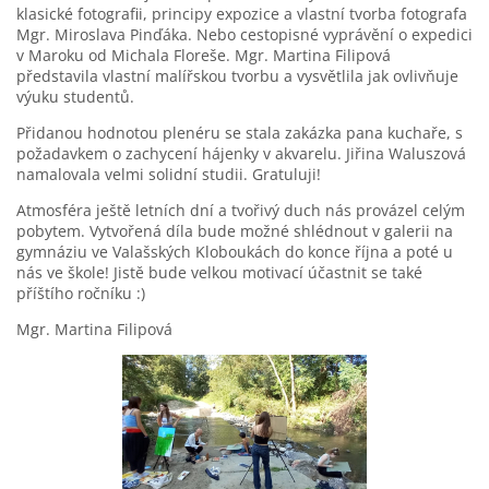
klasické fotografii, principy expozice a vlastní tvorba fotografa
Mgr. Miroslava Pinďáka. Nebo cestopisné vyprávění o expedici
v Maroku od Michala Floreše. Mgr. Martina Filipová
představila vlastní malířskou tvorbu a vysvětlila jak ovlivňuje
výuku studentů.
Přidanou hodnotou plenéru se stala zakázka pana kuchaře, s
požadavkem o zachycení hájenky v akvarelu. Jiřina Waluszová
namalovala velmi solidní studii. Gratuluji!
Atmosféra ještě letních dní a tvořivý duch nás provázel celým
pobytem. Vytvořená díla bude možné shlédnout v galerii na
gymnáziu ve Valašských Kloboukách do konce října a poté u
nás ve škole! Jistě bude velkou motivací účastnit se také
příštího ročníku :)
Mgr. Martina Filipová