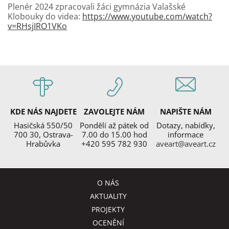
Plenér 2024 zpracovali žáci gymnázia Valašské
Klobouky do videa:
https://www.youtube.com/watch?
v=RHsjIRO1VKo
KDE NÁS NAJDETE
ZAVOLEJTE NÁM
NAPIŠTE NÁM
Hasičská 550/50
Pondělí až pátek od
Dotazy, nabídky,
700 30, Ostrava-
7.00 do 15.00 hod
informace
Hrabůvka
+420 595 782 930
aveart@aveart.cz
O NÁS
AKTUALITY
PROJEKTY
OCENĚNÍ