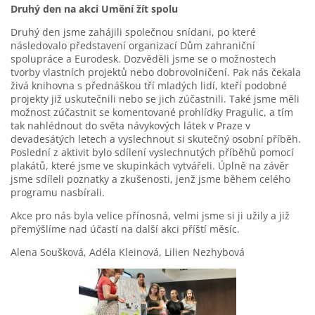
Druhý den na akci Umění žít spolu
Druhý den jsme zahájili společnou snídani, po které
následovalo představení organizací Dům zahraniční
spolupráce a Eurodesk. Dozvěděli jsme se o možnostech
tvorby vlastních projektů nebo dobrovolničení. Pak nás čekala
živá knihovna s přednáškou tří mladých lidí, kteří podobné
projekty již uskutečnili nebo se jich zúčastnili. Také jsme měli
možnost zúčastnit se komentované prohlídky Pragulic, a tím
tak nahlédnout do světa návykových látek v Praze v
devadesátých letech a vyslechnout si skutečný osobní příběh.
Poslední z aktivit bylo sdílení vyslechnutých příběhů pomocí
plakátů, které jsme ve skupinkách vytvářeli. Úplně na závěr
jsme sdíleli poznatky a zkušenosti, jenž jsme během celého
programu nasbírali.
Akce pro nás byla velice přínosná, velmi jsme si ji užily a již
přemýšlíme nad účastí na další akci příští měsíc.
Alena Soušková, Adéla Kleinová, Lilien Nezhybová