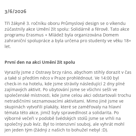
3/6/2026
Tři žákyně 3. ročníku oboru Průmyslový design se o víkendu
zúčastnily akce Umění žít spolu: Solidárně a férově. Tato akce
programu Erasmus + Mládež byla organizována Domem
zahraniční spolupráce a byla určena pro studenty ve věku 18+
let.
První den na akci Umění žít spolu
Vyrazily jsme z Ostravy brzy ráno, abychom stihly dorazit v čas
a také si předtím něco v Praze prohlédnout. Ve 14:00 byl
check-in na hotelu, kde jsme strávily následující 2 dny plné
zajímavých aktivit. Po ubytování jsme se všichni sešli ve
společenské místnosti, kde jsme celou akci odstartovali trochu
netradičními seznamovacími aktivitami. Mimo jiné jsme ve
skupinách vytvořili plakáty, které se zaměřovaly na hlavní
témata této akce, jimiž byly spravedlnost a solidarita. Po
výborné večeři v podobě švédských stolů jsme se vrhli na
společný pub kvíz. Byl to intenzivní souboj, ale vyhrát mohl
jen jeden tým (žádný z našich to bohužel nebyl :D).