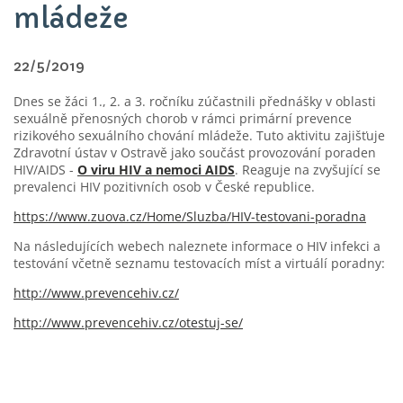
mládeže
22/5/2019
Dnes se žáci 1., 2. a 3. ročníku zúčastnili přednášky v oblasti
sexuálně přenosných chorob v rámci primární prevence
rizikového sexuálního chování mládeže. Tuto aktivitu zajišťuje
Zdravotní ústav v Ostravě jako součást provozování poraden
HIV/AIDS -
O viru HIV a nemoci AIDS
. Reaguje na zvyšující se
prevalenci HIV pozitivních osob v České republice.
https://www.zuova.cz/Home/Sluzba/HIV-testovani-poradna
Na následujících webech naleznete informace o HIV infekci a
testování včetně seznamu testovacích míst a virtuálí poradny:
http://www.prevencehiv.cz/
http://www.prevencehiv.cz/otestuj-se/