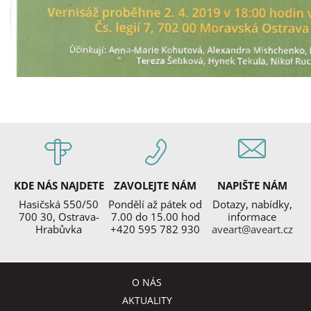
KDE NÁS NAJDETE
ZAVOLEJTE NÁM
NAPIŠTE NÁM
Hasičská 550/50
Pondělí až pátek od
Dotazy, nabídky,
700 30, Ostrava-
7.00 do 15.00 hod
informace
Hrabůvka
+420 595 782 930
aveart@aveart.cz
O NÁS
AKTUALITY