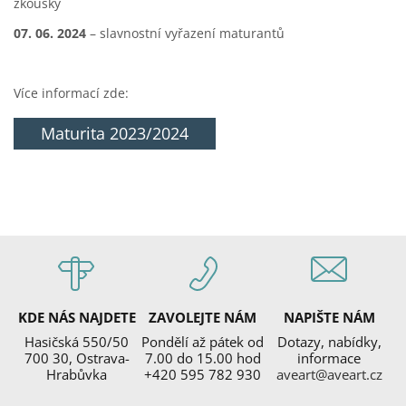
zkoušky
07. 06. 2024
– slavnostní vyřazení maturantů
Více informací zde:
Maturita 2023/2024
KDE NÁS NAJDETE
ZAVOLEJTE NÁM
NAPIŠTE NÁM
Hasičská 550/50
Pondělí až pátek od
Dotazy, nabídky,
700 30, Ostrava-
7.00 do 15.00 hod
informace
Hrabůvka
+420 595 782 930
aveart@aveart.cz