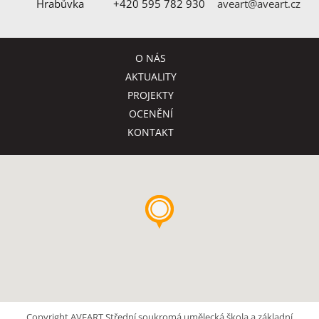
Hrabůvka
+420 595 782 930
aveart@aveart.cz
O NÁS
AKTUALITY
PROJEKTY
OCENĚNÍ
KONTAKT
Copyright AVEART Střední soukromá umělecká škola a základní