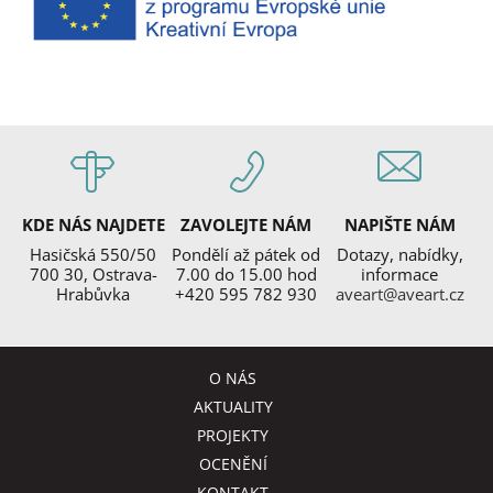
KDE NÁS NAJDETE
ZAVOLEJTE NÁM
NAPIŠTE NÁM
Hasičská 550/50
Pondělí až pátek od
Dotazy, nabídky,
700 30, Ostrava-
7.00 do 15.00 hod
informace
Hrabůvka
+420 595 782 930
aveart@aveart.cz
O NÁS
AKTUALITY
PROJEKTY
OCENĚNÍ
KONTAKT