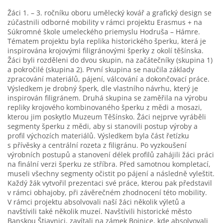
Žáci 1. – 3. ročníku oboru umělecký kovář a grafický design se
zúčastnili odborné mobility v rámci projektu Erasmus + na
Súkromné škole umeleckého priemyslu Hodruša – Hámre.
Tématem projektu byla replika historického šperku, která je
inspirována krojovými filigránovými šperky z okolí těšínska.
Žáci byli rozděleni do dvou skupin, na začátečníky (skupina 1)
a pokročilé (skupina 2). První skupina se naučila základy
zpracování materiálů, pájení, válcování a dokončovací práce.
Výsledkem je drobný šperk, dle vlastního návrhu, který je
inspirován filigránem. Druhá skupina se zaměřila na výrobu
repliky krojového kombinovaného šperku z mědi a mosazi,
kterou jim poskytlo Muzeum Těšínsko. Žáci nejprve vyráběli
segmenty šperku z mědi, aby si stanovili postup výroby a
profil výchozích materiálů. Výsledkem byla část řetízku
s přívěsky a centrální rozeta z filigránu. Po vyzkoušení
výrobních postupů a stanovení délek profilů zahájili žáci práci
na finální verzi šperku ze stříbra. Před samotnou kompletací,
museli všechny segmenty očistit po pájení a následně vyleštit.
Každý žák vytvořil prezentaci své práce, kterou pak představil
v rámci obhajoby, při závěrečném zhodnocení této mobility.
V rámci projektu absolvovali naší žáci několik výletů a
navštívili také několik muzeí. Navštívili historické město
Banskou Štiavnici, zavítali na zámek Bojnice, kde absolvovali