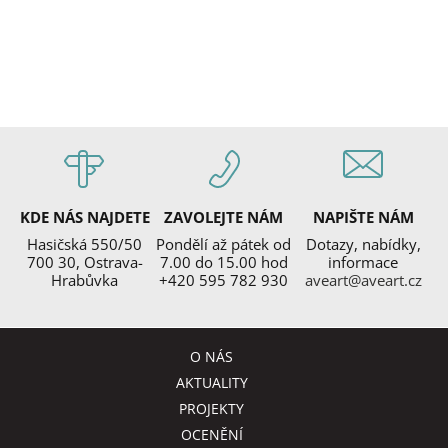
KDE NÁS NAJDETE
ZAVOLEJTE NÁM
NAPIŠTE NÁM
Hasičská 550/50
Pondělí až pátek od
Dotazy, nabídky,
700 30, Ostrava-
7.00 do 15.00 hod
informace
Hrabůvka
+420 595 782 930
aveart@aveart.cz
O NÁS
AKTUALITY
PROJEKTY
OCENĚNÍ