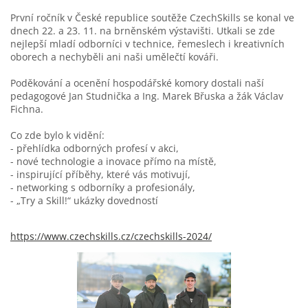
První ročník v České republice soutěže CzechSkills se konal ve
dnech 22. a 23. 11. na brněnském výstavišti. Utkali se zde
nejlepší mladí odborníci v technice, řemeslech i kreativních
oborech a nechyběli ani naši umělečtí kováři.
Poděkování a ocenění hospodářské komory dostali naší
pedagogové Jan Studnička a Ing. Marek Břuska a žák Václav
Fichna.
Co zde bylo k vidění:
- přehlídka odborných profesí v akci,
- nové technologie a inovace přímo na místě,
- inspirující příběhy, které vás motivují,
- networking s odborníky a profesionály,
- „Try a Skill!“ ukázky dovedností
https://www.czechskills.cz/czechskills-2024/